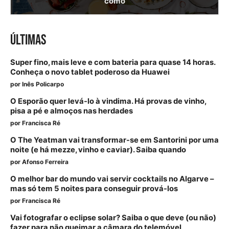
como
ÚLTIMAS
Super fino, mais leve e com bateria para quase 14 horas.
Conheça o novo tablet poderoso da Huawei
por
Inês Policarpo
O Esporão quer levá-lo à vindima. Há provas de vinho,
pisa a pé e almoços nas herdades
por
Francisca Ré
O The Yeatman vai transformar-se em Santorini por uma
noite (e há mezze, vinho e caviar). Saiba quando
por
Afonso Ferreira
O melhor bar do mundo vai servir cocktails no Algarve –
mas só tem 5 noites para conseguir prová-los
por
Francisca Ré
Vai fotografar o eclipse solar? Saiba o que deve (ou não)
fazer para não queimar a câmara do telemóvel