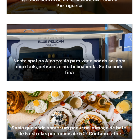
Portuguesa
Neste spot no Algarve dá para ver o pôr do sol com
cocktails, petiscos e muito boa onda. Saiba onde
fica
Sabia que pode comer um pequeno-almoço de hotel
de 5 estrelas por menos de 5€? Contamos-lhe